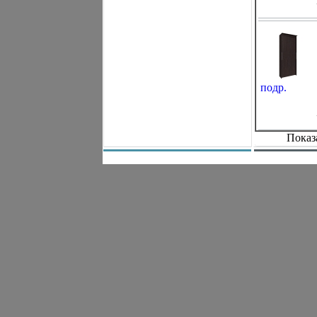
подр.
Показ