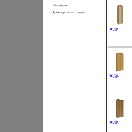
Шкаф-купе
Ортопедический матрас
подр.
подр.
подр.