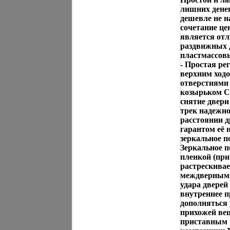
лишних дене
дешевле не н
сочетание це
является от
раздвижных д
пластмассов
- Простая ре
верхним ход
отверстиями 
козырьком С
снятие двер
трек надежн
расстоянии д
гарантом её 
зеркальное п
Зеркальное п
пленкой (при
растрескива
междверными
удара дверей
внутреннее 
дополняться 
прихожей ве
приставным 