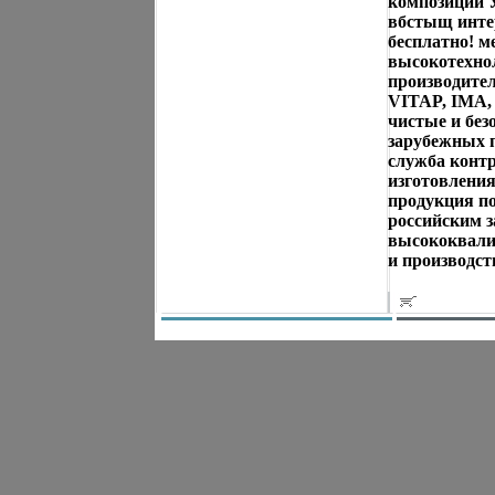
композиции У
вбстыщ интер
бесплатно! м
высокотехно
производите
VITAP, IMA,
чистые и бе
зарубежных п
служба контр
изготовления
продукция по
российским з
высококвали
и производст