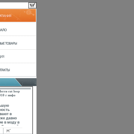
егги cut loop
010 г инфо
ьшую
ность
вают в
уже давно
е в моду в
и Северной
 ковры с