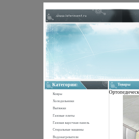
Категории:
Товары
Ортопедически
Ковры
Холодильники
Вытяжки
Газовые плиты
Газовая варочная панель
Стиральные машины
Водонагреватели