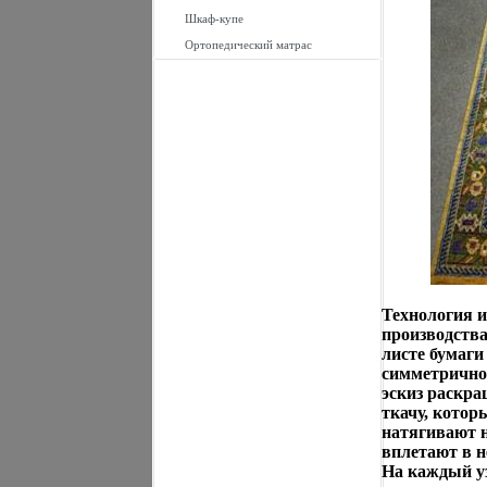
Шкаф-купе
Ортопедический матрас
Технология и
производства
листе бумаги 
симметричног
эскиз раскра
ткачу, котор
натягивают 
вплетают в н
На каждый уз