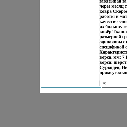
завязывая за
через месяц 
ковра Скорос
работы и мат
качество зав
их больше, т
ковёр Тканны
размерной гр
одинаковых п
спецификой о
Характеристик
ворса, мм: 7
ворса: шерст
Сурьядев, Ин
прямоугольны