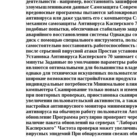
деятельности - например, восстановить зашифро
злоумышленниками данные Самозащита Соврем
вредоносные программы пытаются заблокироват
антивируса или даже удалить его с компьютера 
механизм самозащиты Антивируса Касперского 7
подобные попытки, обеспечивая стабильную защ
аварийного восстановления системы Однажды с
диск с помощью специального инструмента, поль
самостоятельно восстановить работоспособность
после серьезной вирусной атаки Простая установ
Установка Антивируса Касперского 70 занимает 
минуты Заданные по умолчанию параметры раб
являются оптимальными для большинства владе
однако для технически искушенных пользовател
широкие возможности настройкбтожви продукта
индивидуальные потребности Минимальное влиян
компьютера Сканирование только новых и изме
при повторных проверках, приостановка сканир
увеличении пользовательской активности, а так
настройки антивирусного монитора минимизиру
антивируса на обычную работу пользователя Ав
обновление Программа регулярно проверяет чере
наличие пакета обновлений на серверах "Лабора
Касперского" Частота проверки может увеличив
вирусных эпидемий При обнаружении свежих об