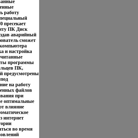
ванные
енные
ь работу
Специальный
0 пресекает
иту ПК Диск
оздав аварийный
зователь сможет
 компьютера
ка и настройка
считанные
оты программы
льцев ПК,
ей предусмотрены
 под
ие на работу
ненных файлов
ования при
же оптимальные
ют влияние
томатическое
з интернет
тории
аться во время
новлений