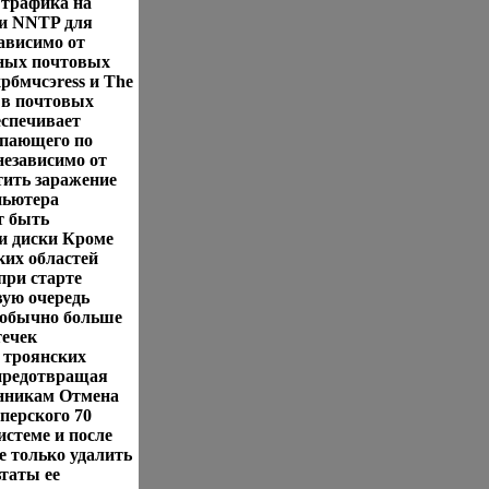
 трафика на
 и NNTP для
ависимо от
ных почтовых
xpбмчсэress и The
 в почтовых
еспечивает
упающего по
независимо от
тить заражение
пьютера
т быть
и диски Кроме
ких областей
при старте
вую очередь
 обычно больше
течек
 троянских
предотвращая
нникам Отмена
перского 70
истеме и после
е только удалить
ьтаты ее