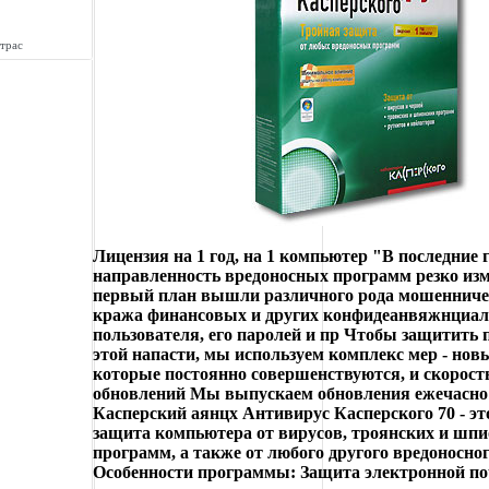
трас
Лицензия на 1 год, на 1 компьютер "В последние 
направленность вредоносных программ резко из
первый план вышли различного рода мошенничес
кража финансовых и других конфидеанвяжнциа
пользователя, его паролей и пр Чтобы защитить 
этой напасти, мы используем комплекс мер - нов
которые постоянно совершенствуются, и скорост
обновлений Мы выпускаем обновления ежечасно
Касперский аянцх Антивирус Касперского 70 - эт
защита компьютера от вирусов, троянских и шп
программ, а также от любого другого вредоносно
Особенности программы: Защита электронной п