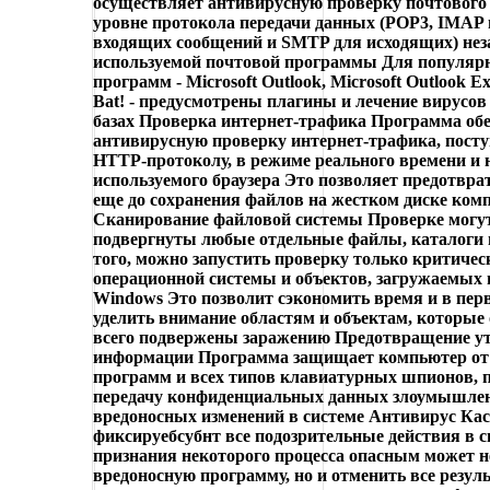
осуществляет антивирусную проверку почтового
уровне протокола передачи данных (POP3, IMAP
входящих сообщений и SMTP для исходящих) нез
используемой почтовой программы Для популяр
программ - Microsoft Outlook, Microsoft Outlook E
Bat! - предусмотрены плагины и лечение вирусов
базах Проверка интернет-трафика Программа об
антивирусную проверку интернет-трафика, пост
HTTP-протоколу, в режиме реального времени и 
используемого браузера Это позволяет предотвра
еще до сохранения файлов на жестком диске ком
Сканирование файловой системы Проверке могу
подвергнуты любые отдельные файлы, каталоги 
того, можно запустить проверку только критичес
операционной системы и объектов, загружаемых 
Windows Это позволит сэкономить время и в пер
уделить внимание областям и объектам, которые
всего подвержены заражению Предотвращение у
информации Программа защищает компьютер от
программ и всех типов клавиатурных шпионов, 
передачу конфиденциальных данных злоумышле
вредоносных изменений в системе Антивирус Кас
фиксируебсубнт все подозрительные действия в с
признания некоторого процесса опасным может н
вредоносную программу, но и отменить все резул