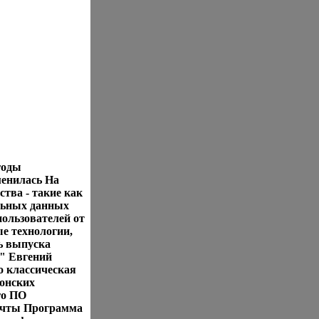
годы
менилась На
тва - такие как
льных данных
пользователей от
ые технологии,
ь выпуска
" Евгений
о классическая
ионских
го ПО
очты Программа