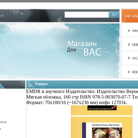
Товары
EMDR в коучинге Издательство: Издательство Верне
Мягкая обложка, 160 стр ISBN 978-5-903070-07-7 Ти
Формат: 70x100/16 (~167x236 мм) инфо 12701k.
анель
ы