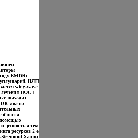
чившей
 авторы
етоду EMDR:
вуплушарий, НЛП
вается wing-wave
 лечения ПОСТ-
ыке выходит
EMDR можно
ительных
собности
 помощью
ю ценность и тем
нга ресурсов 2-е
r-Siegmund Харри