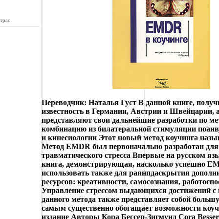
трас
Переводчик: Наталья Густ В данной книге, полу
известность в Германии, Австрии и Швейцарии,
представляют свои дальнейшие разработки по м
комбинацию из билатеральной стимуляции поан
и кинесиологии Этот новый метод коучинга назы
Метод EMDR был первоначально разработан для
травматического стресса Впервые на русском яз
книга, демонстрирующая, насколько успешно 
использовать также для раянпдаскрытия дополн
ресурсов: креативности, самосознания, работоспо
Управление стрессом выдающихся достижений с
данного метода также представляет собой большу
самым существенно обогащает возможности коучи
издание Авторы Кора Бессер-Зигмунд Cora Besse