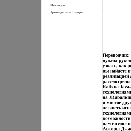
Шкаф-купе
Ортопедический матрас
Переводчик:
нужны руково
узнать, как 
вы найдете п
реализацией 
рассмотрены
Rails на Jav
технологиями
на JRubаякщ
и многое дру
легкость исп
технологиями
возможности 
вам возможно
Авторы Джаст