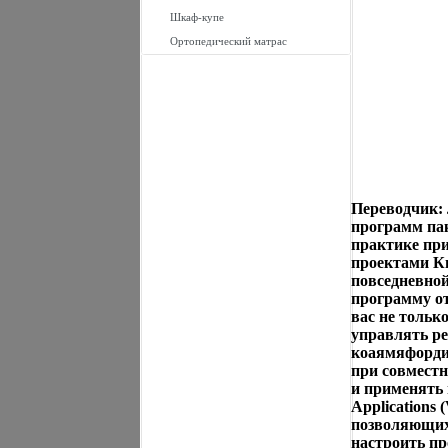
Шкаф-купе
Ортопедический матрас
Переводчик: 
программ паке
практике пр
проектами К
повседневной
программу от
вас не тольк
управлять ре
коаямяфорди
при совместно
и применять 
Applications
позволяющих 
настроить пр