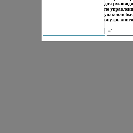
для руководи
по управлен
упакован бм
внутрь книги