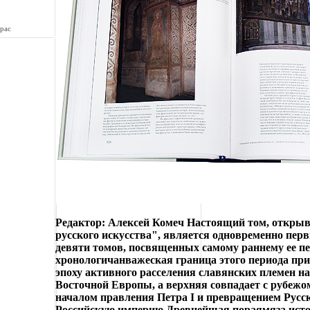
рас
Редактор: Алексей Комеч Настоящий том, откр
русского искусства", является одновременно перв
девяти томов, посвященных самому раннему ее п
хронологичанважеская граница этого периода прих
эпоху активного расселения славянских племен н
Восточной Европы, а верхняя совпадает с рубежом
началом правления Петра I и превращением Русск
Российскую империю Древнейшая пораямяза исто