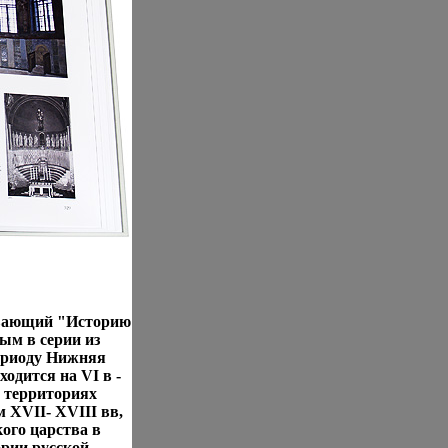
ывающий "Историю
ым в серии из
ериоду Нижняя
одится на VI в -
а территориях
 XVII- XVIII вв,
ого царства в
рии русской