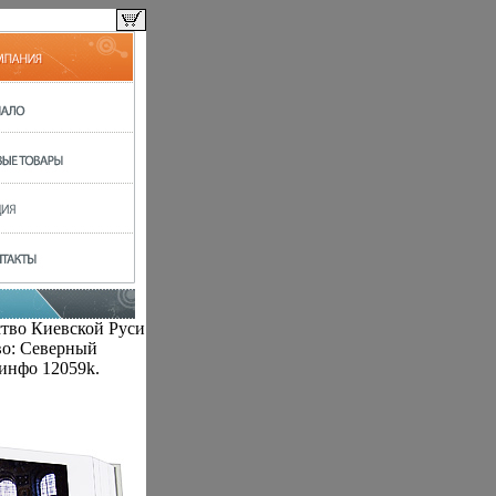
ство Киевской Руси
тво: Северный
 инфо 12059k.