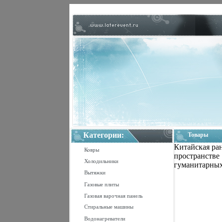
Категории:
Товары
Китайская ран
Ковры
пространстве
Холодильники
гуманитарных
Вытяжки
Газовые плиты
Газовая варочная панель
Стиральные машины
Водонагреватели