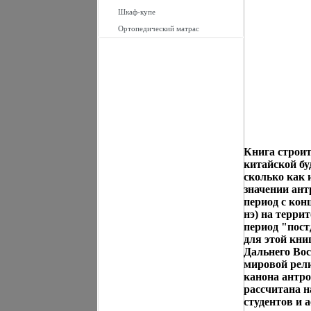
Шкаф-купе
Ортопедический матрас
Книга строит
китайской бу
сколько как 
значении ан
период с кон
нэ) на терри
период "пост
для этой кн
Дальнего Вос
мировой рели
канона антр
рассчитана н
студентов и 