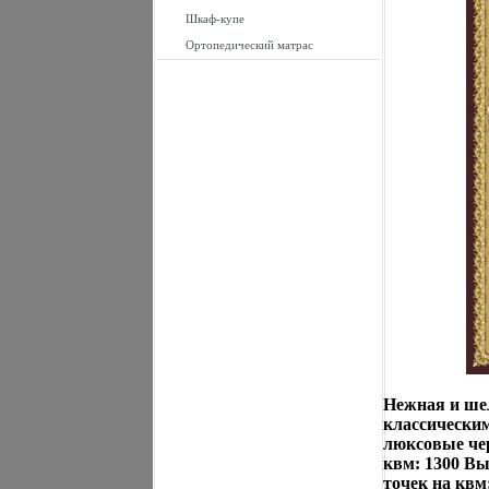
Шкаф-купе
Ортопедический матрас
Нежная и шел
классически
люксовые чер
квм: 1300 Вы
точек на квм