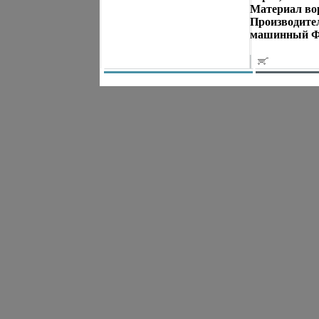
Материал вор
Производител
машинный Фо