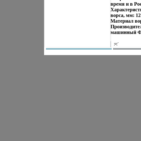
время и в Ро
Характеристик
ворса, мм: 1
Материал вор
Производител
машинный Фо