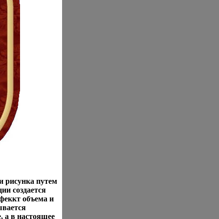
и рисунка путем
ции создается
феккт объема и
ывается
, а в настоящее