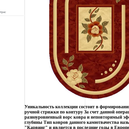
трас
Уникальность коллекции состоит в формировани
ручной стрижки по контуру За счет данной опера
разноуровненвый ворс ковра и неповторимый эф
глубины Тип ковров данного камютвачества наз
"Карвинг" и является в последние годы в Европе