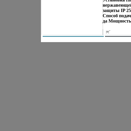
нержавеющей 
защиты IP 25
Способ пода
да Мощность