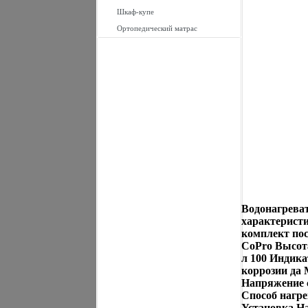
Шкаф-купе
Ортопедический матрас
Водонагреват
характеристи
комплект по
CoPro Высота
л 100 Индик
коррозии да 
Напряжение с
Способ нагре
Установка Н