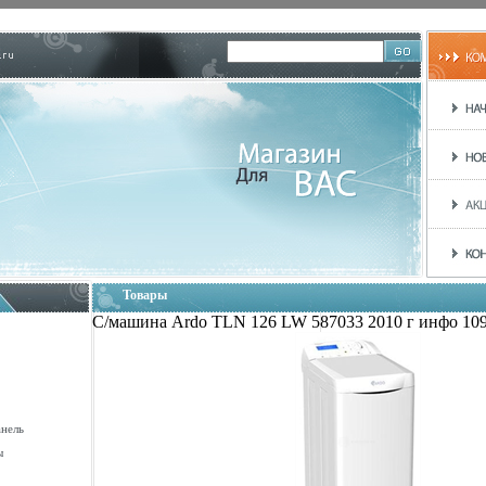
Товары
С/машина Ardo TLN 126 LW 587033 2010 г инфо 109
анель
ы