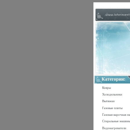
Категории:
Ковры
Холодильники
Вытяжки
Газовые плиты
Газовая варочная п
Стиральные машин
Водонагреватели