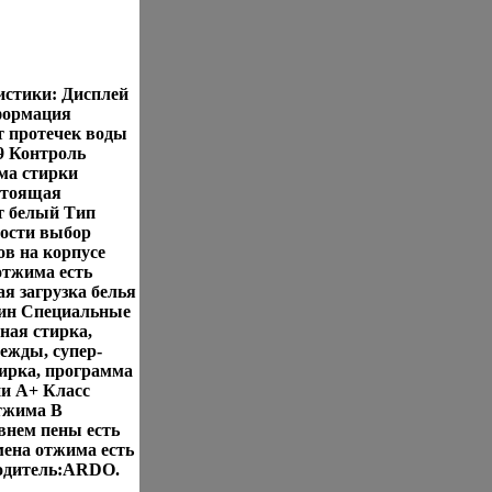
стики: Дисплей
формация
т протечек воды
9 Контроль
ма стирки
стоящая
т белый Тип
ости выбор
в на корпусе
отжима есть
я загрузка белья
мин Специальные
ная стирка,
ежды, супер-
тирка, программа
ии A+ Класс
тжима B
овнем пены есть
мена отжима есть
водитель:ARDO.