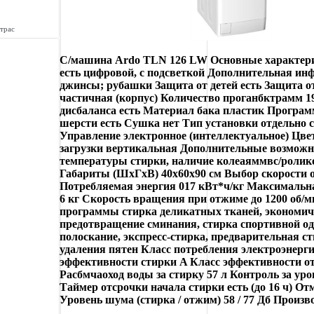
трас
С/машина Ardo TLN 126 LW Основные характери
есть цифровой, с подсветкой Дополнительная ин
джинсы; рубашки Защита от детей есть Защита о
частичная (корпус) Количество проганбктрамм 1
дисбаланса есть Материал бака пластик Програм
шерсти есть Сушка нет Тип установки отдельно 
Управление электронное (интеллектуальное) Цве
загрузки вертикальная Дополнительные возможн
температуры стирки, наличие колеаяммвс/ролико
Габариты (ШxГxВ) 40x60x90 см Выбор скорости 
Потребляемая энергия 017 кВт*ч/кг Максимальна
6 кг Скорость вращения при отжиме до 1200 об/
программы стирка деликатных тканей, экономич
предотвращение сминания, стирка спортивной од
полоскание, экспресс-стирка, предварительная с
удаления пятен Класс потребления электроэнерг
эффективности стирки A Класс эффективности о
Расбмчаоход воды за стирку 57 л Контроль за ур
Таймер отсрочки начала стирки есть (до 16 ч) От
Уровень шума (стирка / отжим) 58 / 77 Дб Произ