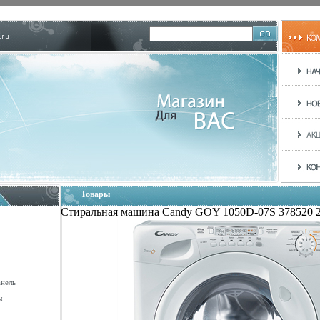
Товары
Стиральная машина Candy GOY 1050D-07S 378520 20
анель
ы