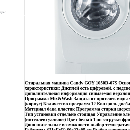
трас
Стиральная машина Candy GOY 1050D-07S Осно
характеристики: Дисплей есть цифровой, с подсв
Дополнительная информация снимаемая верхняя
Программа Mix&Wash Защита от протечек воды 
(корпус) Количество программ 12 Контроль дисба
Материал бака пластик Программа стирки шерст
Тип установки отдельно стоящая Управление эл
(интеллектуальное) Цвет белый Тип загрузки фр
Дополнительные возможности выбор температа
Габариты (ШxГxВ) 60x33x85 см Выбор скорости 