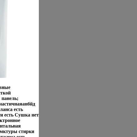
вные
еткой
 панель;
частичнаяанбйд
ланса есть
и есть Сушка нет
ектронное
онтальная
ямктуры стирки
отжима есть