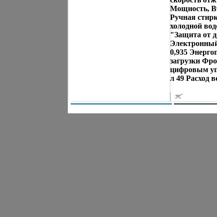
Мощность, Вт
Ручная стирк
холодной во
"Защита от д
Электронный
0,935 Энерго
загрузки Фр
цифровым уп
л 49 Расход 