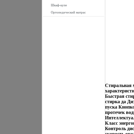
Шкаф-купе
Ортопедический матрас
Стиральная 
характеристи
Быстрая стир
стирка да Ди
пуска Кнопкой
протечек вод
Интеллектуал
Класс энерго
Контроль дис
скорость отж