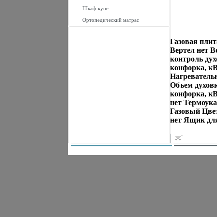
Шкаф-купе
Ортопедический матрас
Газовая плит
Вертел нет Ве
контроль дух
конфорка, кВ
Нагревательн
Объем духовк
конфорка, кВ
нет Термоука
Газовый Цве
нет Ящик дл