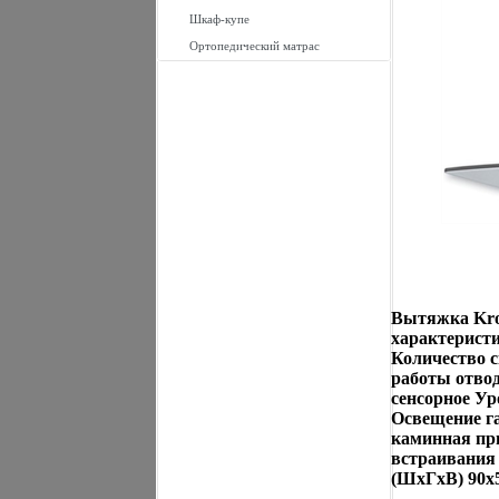
Шкаф-купе
Ортопедический матрас
Вытяжка Kron
характеристи
Количество 
работы отвод
сенсорное Ур
Освещение га
каминная пр
встраивания 
(ШxГxВ) 90x