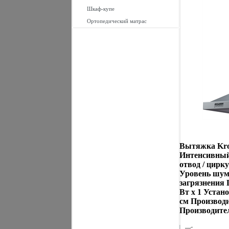
Шкаф-купе
Ортопедический матрас
Вытяжка Kron
Интенсивный
отвод / цирк
Уровень шум
загрязнения 
Вт х 1 Устан
см Производи
Производит