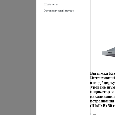
Шкаф-купе
Ортопедический матрас
Вытяжка Kron
Интенсивный
отвод / цирк
Уровень шум
индикатор з
накаливания,
встраивания 
(ШxГxВ) 50 