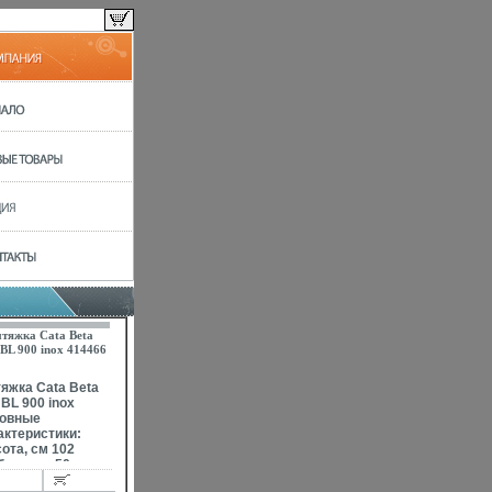
тяжка Cata Beta
BL 900 inox 414466
 г инфо 9811b.
яжка Cata Beta
 BL 900 inox
овные
актеристики:
ота, см 102
бина, см 50
ичество