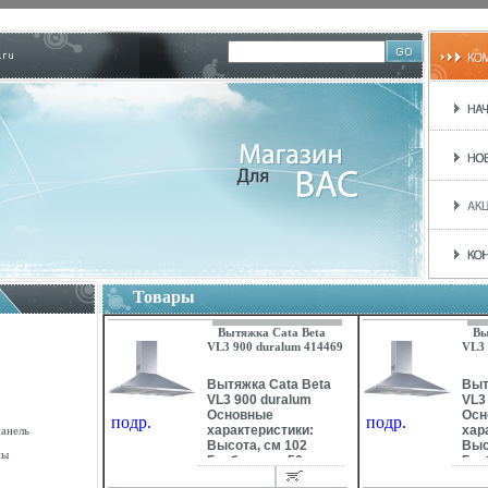
Товары
Вытяжка Cata Beta
Вы
VL3 900 duralum 414469
VL3 
2010 г инфо 9810b.
2010
Вытяжка Cata Beta
Выт
VL3 900 duralum
VL3
Основные
Осн
подр.
подр.
характеристики:
хар
панель
Высота, см 102
Выс
ны
Глубина, см 50
Глу
Количество
Кол