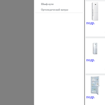
Шкаф-купе
Ортопедический матрас
подр.
подр.
подр.