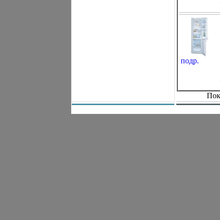
подр.
Пок