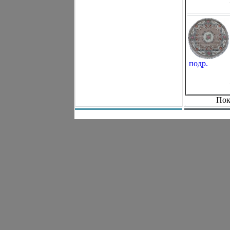
подр.
Пок