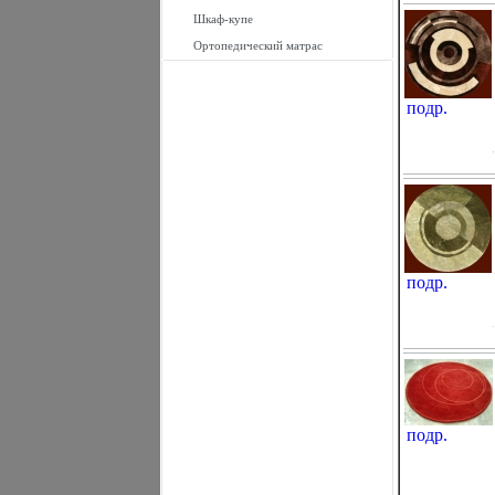
Шкаф-купе
Ортопедический матрас
подр.
подр.
подр.