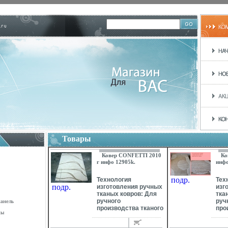
Товары
Ковер CONFETTI 2010
Ко
г инфо 12905k.
инфо
подр.
Технология
Тех
подр.
изготовления ручных
изг
тканых ковров: Для
тка
ручного
руч
панель
производства тканого
про
ны
ковра художник-
ков
дизайнер создает
диз