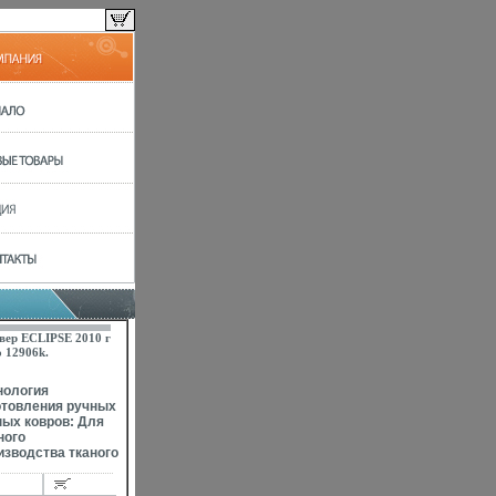
вер ECLIPSE 2010 г
 12906k.
нология
отовления ручных
ных ковров: Для
ного
изводства тканого
ра художник-
айнер создает