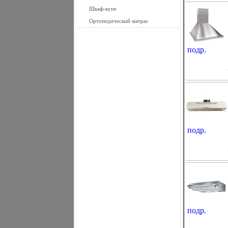
Шкаф-купе
Ортопедический матрас
подр.
подр.
подр.