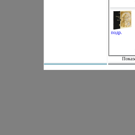
подр.
Показ