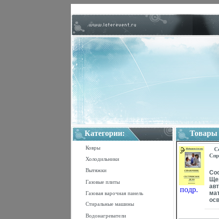
Категории:
Товары
Ковры
С
Спр
Холодильники
Мед
127
Вытяжки
Сос
Ще
Газовые плиты
ав
подр.
ма
Газовая варочная панель
осв
Стиральные машины
по
де
Водонагреватели